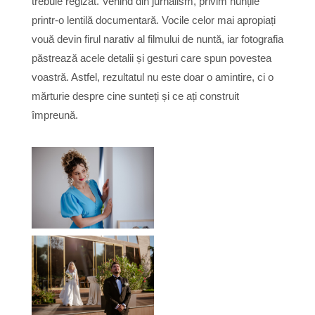
trebuie regizat. Venind din jurnalism, privim nunțile
printr-o lentilă documentară. Vocile celor mai apropiați
vouă devin firul narativ al filmului de nuntă, iar fotografia
păstrează acele detalii și gesturi care spun povestea
voastră. Astfel, rezultatul nu este doar o amintire, ci o
mărturie despre cine sunteți și ce ați construit
împreună.