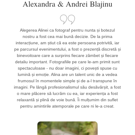
Alexandra & Andrei Blajinu
Alegerea Alinei ca fotograf pentru nunta și botezul
nostru a fost cea mai bună decizie. De la prima
interacțiune, am știut că ea este persoana potrivită, iar
pe parcursul evenimentului, a fost o prezență discretă și
binevoitoare care a surprins fiecare zâmbet și fiecare
detaliu important. Fotografiile pe care le-am primit sunt
spectaculoase - nu doar imagini, ci povești spuse cu
lumină și emoție. Alina are un talent unic de a vedea
frumosul în momentele simple și de a-l transpune în
imagini. Pe lângă profesionalismul său desăvârșit, a fost
o mare plăcere să lucrăm cu ea, iar experiența a fost
relaxantă și plină de voie bună. Îi mulțumim din suflet
pentru amintirile atemporale pe care ni le-a creat.