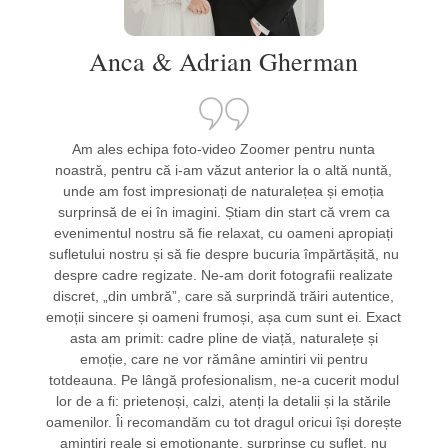
Anca & Adrian Gherman
Am ales echipa foto-video Zoomer pentru nunta
noastră, pentru că i-am văzut anterior la o altă nuntă,
unde am fost impresionați de naturalețea și emoția
surprinsă de ei în imagini. Știam din start că vrem ca
evenimentul nostru să fie relaxat, cu oameni apropiați
sufletului nostru și să fie despre bucuria împărtășită, nu
despre cadre regizate. Ne-am dorit fotografii realizate
discret, „din umbră”, care să surprindă trăiri autentice,
emoții sincere și oameni frumoși, așa cum sunt ei. Exact
asta am primit: cadre pline de viață, naturalețe și
emoție, care ne vor rămâne amintiri vii pentru
totdeauna. Pe lângă profesionalism, ne-a cucerit modul
lor de a fi: prietenoși, calzi, atenți la detalii și la stările
oamenilor. Îi recomandăm cu tot dragul oricui își dorește
amintiri reale și emoționante, surprinse cu suflet, nu