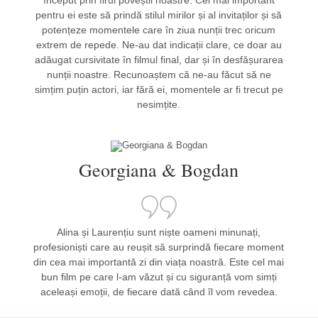
început prin firul poveștii noastre. Cel mai important
pentru ei este să prindă stilul mirilor și al invitaților și să
potențeze momentele care în ziua nunții trec oricum
extrem de repede. Ne-au dat indicații clare, ce doar au
adăugat cursivitate în filmul final, dar și în desfășurarea
nunții noastre. Recunoaștem că ne-au făcut să ne
simțim puțin actori, iar fără ei, momentele ar fi trecut pe
nesimțite.
Georgiana & Bogdan
Alina și Laurențiu sunt niște oameni minunați,
profesioniști care au reușit să surprindă fiecare moment
din cea mai importantă zi din viața noastră. Este cel mai
bun film pe care l-am văzut și cu siguranță vom simți
aceleași emoții, de fiecare dată când îl vom revedea.