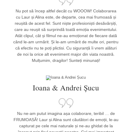
Nu pot să încep altfel decât cu WOOOW! Colaborarea
cu Laur și Alina este, de departe, cea mai frumoasă și
reușită de acest fel. Sunt niște profesioniști desăvârșiți,
care au reușit să surprindă toată emoția evenimentului.
Atât clipul, cât și filmul ne-au emoționat de fiecare dată
când le-am urmărit. Și le-am urmărit de multe ori, pentru
că efectiv nu te poți plictisi. Cu siguranță îi vrem alături
de noi la orice alt eveniment major din viata noastră.
Mulțumim, dragilor! Sunteți minunați!
Ioana & Andrei Șucu
Nu ne-am putut imagina așa colaborare, teribil … de
FRUMOASĂ! Laur și Alina sunt căutători de emoții, le-au
capturat pe cele mai naturale și ne-au ghidat de la