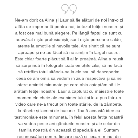
Ne-am dorit ca Alina și Laur să fie alături de noi într-o zi
atâta de importantă pentru noi, botezul fetiței noastre și
a fost cea mai bună alegere. Pe lângă faptul ca sunt cu
adevărat niște profesioniști, sunt niște persoane calde,
atente la emoțiile și nevoile tale. Am simțit că ne sunt
aproape și ne-au făcut să ne simțim în largul nostru.
Este chiar foarte plăcut să îi ai în preajmă. Alina a reușit
să surprindă în fotografii toate emoțiile zilei, să ne facă
să retrăim totul uitându-ne la ele sau să descoperim
ceea ce am omis să vedem în ziua respectivă și să ne
ofere amintiri minunate pe care abia așteptăm să i le
arătăm fetiței noastre. Laur a capturat cu măiestrie toate
momentele cheie ale evenimentului și le-a pus într-un
video care ne-a trecut prin toate stările, de la zâmbete,
la râsete și lacrimi de bucurie. Toată această idee cu
testimoniale este minunată, în felul acesta fetița noastră
va vedea peste ani gândurile noastre și ale celor din
familia noastră din această zi specială a ei. Suntem
recunoscători pentru fiecare poză și fiecare minut din