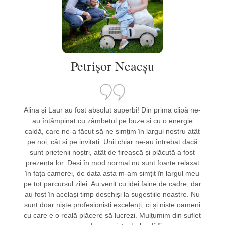
Petrișor Neacșu
Alina și Laur au fost absolut superbi! Din prima clipă ne-
au întâmpinat cu zâmbetul pe buze și cu o energie
caldă, care ne-a făcut să ne simțim în largul nostru atât
pe noi, cât și pe invitați. Unii chiar ne-au întrebat dacă
sunt prietenii noștri, atât de firească și plăcută a fost
prezența lor. Deși în mod normal nu sunt foarte relaxat
în fața camerei, de data asta m-am simțit în largul meu
pe tot parcursul zilei. Au venit cu idei faine de cadre, dar
au fost în același timp deschiși la sugestiile noastre. Nu
sunt doar niște profesioniști excelenți, ci și niște oameni
cu care e o reală plăcere să lucrezi. Mulțumim din suflet