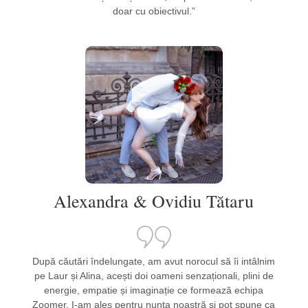
doar cu obiectivul.”
Alexandra & Ovidiu Tătaru
După căutări îndelungate, am avut norocul să îi intâlnim
pe Laur și Alina, acești doi oameni senzaționali, plini de
energie, empatie și imaginație ce formează echipa
Zoomer. I-am ales pentru nunta noastră și pot spune ca