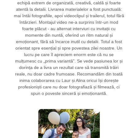
echipă extrem de organizată, creativă, caldă și foarte
atentă la detalii. Livrarea materialelor a fost punctuală:
mai întâi fotografiile, apoi videoclipul și trailerul, totul fără
întârzieri. Montajul video ne-a surprins într-un mod
foarte plăcut - au alternat interviuri cu invitații cu
momente din nuntă, oferind un ritm natural și
emoționant, fără să încarce inutil cu detalii. Totul a fost
orientat spre esențial și spre povestea zilei noastre. Un
lucru pe care îl apreciem enorm este că nu se
mulțumesc cu „prima variantă”. Se vede pasiunea lor și
dorința de a livra un rezultat care să transmită trăiri
reale, nu doar cadre frumoase. Recomandăm din toată
inima colaborarea cu Laur și Alina oricui își dorește
profesioniști care nu doar fotografiază și filmează, ci
spun o poveste sinceră și emoționantă.