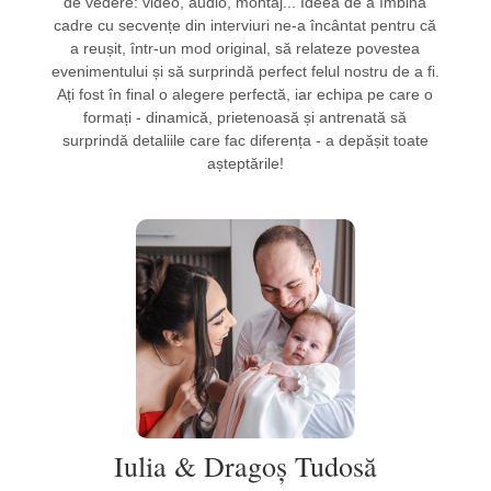
de vedere: video, audio, montaj... Ideea de a îmbina
cadre cu secvențe din interviuri ne-a încântat pentru că
a reușit, într-un mod original, să relateze povestea
evenimentului și să surprindă perfect felul nostru de a fi.
Ați fost în final o alegere perfectă, iar echipa pe care o
formați - dinamică, prietenoasă și antrenată să
surprindă detaliile care fac diferența - a depășit toate
așteptările!
Iulia & Dragoș Tudosă